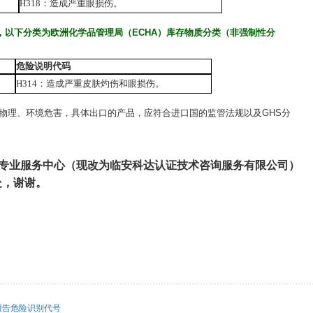
H318
：造成严重眼损伤。
，以下分类为欧洲化学品管理局（
ECHA
）库存物质分类（非强制性分
危险说明代码
H314
：造成严重皮肤灼伤和眼损伤。
物理、环境危害，具体出口的产品，应符合进口国的监管法规以及
GHS
分
S专业服务中心（现改为临安科达认证技术咨询服务有限公司）
处，谢谢。
S报告危险识别代号