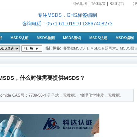
网站地图
|
TAG标签
|
RSS订阅
【
专注MSDS，GHS标签编制
咨询电话：0571-61101910 13867408273
书
MSDS认证
MSDS检测
MSDS查询
MSDS法规
MSDS编制
热门标签:
哪里做MSDS
1
MSDS专题网对1
MSDS报
MSDS是属于哪类认证？
2-苯二酚的MSDS
提供符合标准
MSDS，什么时候需要提供MSDS？
bromide CAS号：7789-58-4 分子式：无数据。 物理化学性质：无数据。