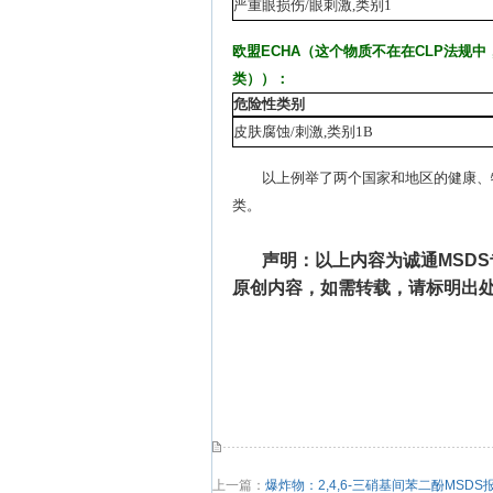
严重眼损伤
/
眼刺激
,
类别
1
欧盟
ECHA
（这个物质不在在
CLP
法规中
类））：
危险性类别
皮肤腐蚀
/
刺激
,
类别
1B
以上例举了两个国家和地区的健康、
类。
声明：以上内容为诚通MSD
原创内容，如需转载，请标明出
上一篇：
爆炸物：2,4,6-三硝基间苯二酚MSD