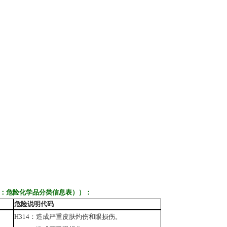
：危险化学品分类信息表））：
危险说明代码
H314
：造成严重皮肤灼伤和眼损伤。