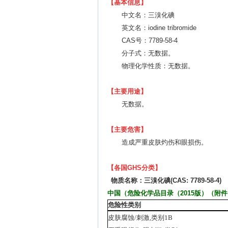
【基本信息】
中文名：三溴化碘
英文名：iodine tribromide
CAS号：7789-58-4
分子式：无数据。
物理化学性质：无数据。
【主要用途】
无数据。
【主要危害】
造成严重皮肤灼伤和眼损伤。
【各国
GHS
分类】
物质名称：三溴化碘
(CAS:
7789-58-4)
中国（危险化学品目录（
2015
版）（附件
危险性类别
皮肤腐蚀
/
刺激
,
类别
1B