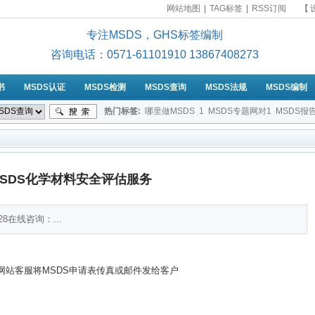
网站地图
|
TAG标签
|
RSS订阅
【
专注MSDS，GHS标签编制
咨询电话：0571-61101910 13867408273
书
MSDS认证
MSDS检测
MSDS查询
MSDS法规
MSDS编制
热门标签:
哪里做MSDS
1
MSDS专题网对1
MSDS报
MSDS是属于哪类认证？
2-苯二酚的MSDS
提供符合标准
MSDS化学材料安全评估服务
0928在线咨询：
...
S网站客服将MSDS申请表传真或邮件发给客户