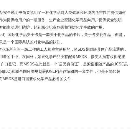
aSheet）化学品安全说明书简要说明了一种化学品对人类健康和环境的危害性并提供如何
作为提供给用户的一项服务，生产企业应随化学商品向用户提供安全说明
时能主动进行防护，起到减少职业危害和预防化学事故的作用。
alSafetyCard）国际化学品安全卡是一套关于化学品的卡片，关于各类化学品，但是，
只是一个国际共认的对化学品的认知。
作业场所车间一级工作的工人和雇主使用的，MSDS是跟随具体产品流通的，
用者的手中。在国外，如果化学产品没有配备MSDS，接受人员有权拒绝接
户口登记，而MSDS在此就是一个“居民身份证”，是紧密跟随产品的.ICSC虽
织(ILO)和联合国环境规划署(UNEP)合作编辑的一套文件，但是不能代替
而MSDS是进口国要求化学产品必备的文件