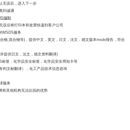
确认无误后，进入下一步
真到诚通
DS编制
认无误后将打印本和发票快递到客户公司
的MSDS服务
聚合物,混合物等)，提供中文，英文，日文，法文，德文版本
msds报告，符合
，并提供日文，法文，德文资料翻译)
DS标签，化学品安全标签，化学品安全周知卡等
专利文献翻译），化工产品技术信息咨询
译服务
时拥有其他机构无法比拟的优势