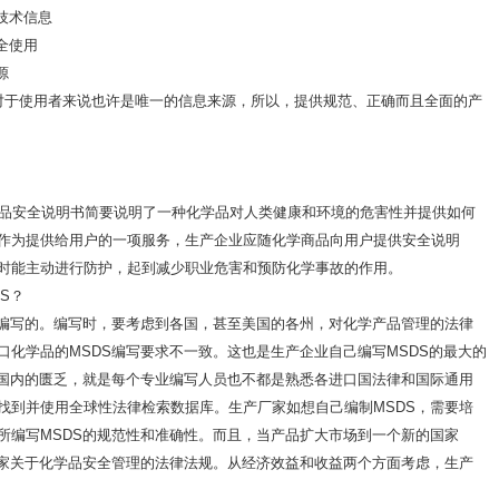
技术信息
全使用
源
对于使用者来说也许是唯一的信息来源，所以，提供规范、正确而且全面的产
aSheet）化学品安全说明书简要说明了一种化学品对人类健康和环境的危害性并提供如何
作为提供给用户的一项服务，生产企业应随化学商品向用户提供安全说明
时能主动进行防护，起到减少职业危害和预防化学事故的作用。
S？
求编写的。编写时，要考虑到各国，甚至美国的各州，对化学产品管理的法律
口化学品的MSDS编写要求不一致。这也是生产企业自己编写MSDS的最大的
在国内的匮乏，就是每个专业编写人员也不都是熟悉各进口国法律和国际通用
找到并使用全球性法律检索数据库。生产厂家如想自己编制MSDS，需要培
所编写MSDS的规范性和准确性。而且，当产品扩大市场到一个新的国家
国家关于化学品安全管理的法律法规。从经济效益和收益两个方面考虑，生产