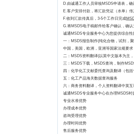
D.由诚通工作人员审核MSDS申请表，
E.客户安排付款，将汇款凭证（水单）传
F.收到汇款传真后，3-5个工作日完成
MS
G.将MSDS电子稿邮件给客户确认，确
诚通MSDS专业服务中心为您提供综合性
一：MSDS报告制作(纯化合物，试剂，
中国，美国，欧洲，亚洲等国家法规要求
二：MSDS资料翻译(以英中文版本为主
三：MSDS下载，
MSDS查询，制作MS
四：化学化工文献委托查询及翻译（包括
五：化工产品海关数据查询服务
六：商务资料翻译，个人资料翻译中英互
诚通MSDS专业服务中心在办理MSDS
专业水准优势
办理成本优势
咨询受理优势
办理时间优势
售后服务优势