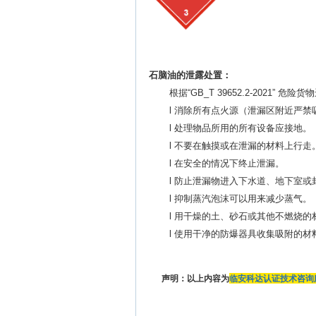
石脑油
的泄露处置：
根据
“
GB_T 39652.2-2021”
危险货物
l 消除所有点火源（泄漏区附近严
l 处理物品所用的所有设备应接地。
l 不要在触摸或在泄漏的材料上行走
l 在安全的情况下终止泄漏。
l 防止泄漏物进入下水道、地下室或
l 抑制蒸汽泡沫可以用来减少蒸气。
l 用干燥的土、砂石或其他不燃烧
l 使用干净的防爆器具收集吸附的材
声明：以上内容为
临安科达认证技术咨询