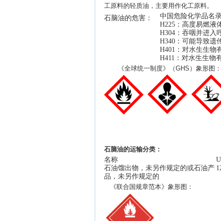
工原料的轻质油，主要用作化工原料。
中国危险化学品名
石脑油
的危害：
H
225
：
高度易燃液
H304：吞咽并进
H340：可能导致遗
H401：对水生生物
H411：对水生生
《全球统一制度》（
GHS）象形图
石脑油
的运输分类：
名称
石油馏出物，未另作规定的或石油产
1
品，未另作规定的
《联合国规章范本》象形图：