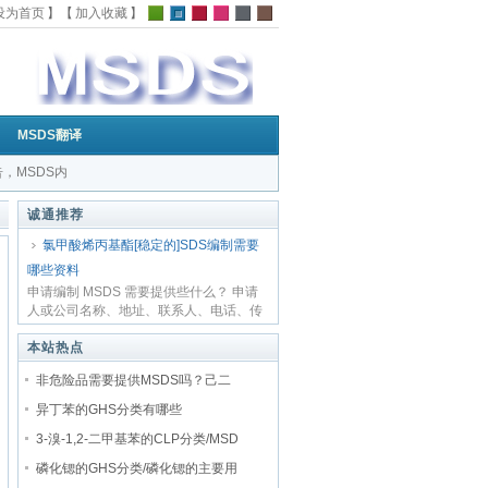
设为首页
】【
加入收藏
】
MSDS翻译
告，MSDS内
的MSDS|
诚通推荐
氯甲酸烯丙基酯[稳定的]SDS编制需要
哪些资料
申请编制 MSDS 需要提供些什么？ 申请
人或公司名称、地址、联系人、电话、传
真、邮箱...
本站热点
非危险品需要提供MSDS吗？己二
异丁苯的GHS分类有哪些
3-溴-1,2-二甲基苯的CLP分类/MSD
磷化锶的GHS分类/磷化锶的主要用