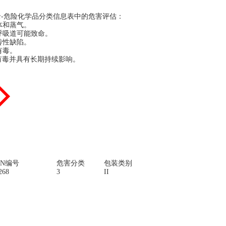
录
-危险化学品分类信息表中的危害评估：
体和蒸气
。
入呼吸道可能致命。
传性缺陷。
有毒。
物有毒并具有长期持续影响。
：
UN编号
危害分类
包装类别
268
3
II