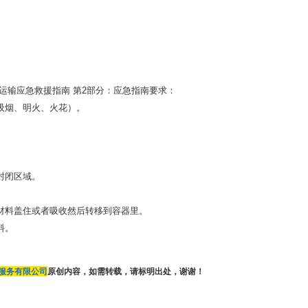
运输应急救援指南
第
2部分：应急指南要求：
禁吸烟、明火、火花）。
。
封闭区域。
的材料盖住或者吸收然后转移到容器里。
料。
服务有限公司
原创内容，如需转载，请标明出处，谢谢！