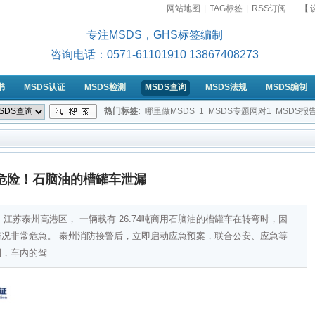
网站地图
|
TAG标签
|
RSS订阅
【
专注MSDS，GHS标签编制
咨询电话：0571-61101910 13867408273
书
MSDS认证
MSDS检测
MSDS查询
MSDS法规
MSDS编制
热门标签:
哪里做MSDS
1
MSDS专题网对1
MSDS报
MSDS是属于哪类认证？
2-苯二酚的MSDS
提供符合标准
危险！石脑油的槽罐车泄漏
6分，江苏泰州高港区， 一辆载有 26.74吨商用石脑油的槽罐车在转弯时，因
况非常危急。 泰州消防接警后，立即启动应急预案，联合公安、应急等
到，车内的驾