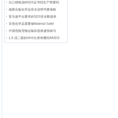
出口锂电池MSDS证书找生产商要吗
做胶合板化学品安全说明书要做检
亚马逊平台要求的SDS安全数据表
非危化学品需要做Material Safet
中国危险货物运输应急救援指南与
1,5-戊二胺的GHS分类有哪些/MSDS