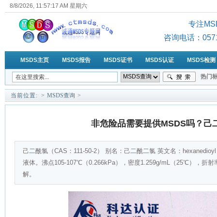
8/8/2026, 11:57:17 AM 星期六
专注MS
咨询电话：0571-6
MSDS主页
MSDS报告
MSDS证书
MSDS认证
MSDS检测
热门标
MSD
当前位置:
>
MSDS查询
>
非危险品需要提供MSDS吗？己二
己二酰氯（CAS：111-50-2） 别名：己二酰二氯 英文名：hexanedioyl dichl
液体。沸点105-107℃（0.266kPa），密度1.259g/mL（25℃）
解。