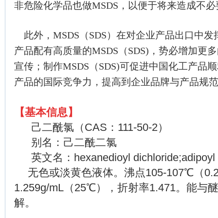
非危险化学品也做MSDS，以便于将
来造成不必
此外，MSDS（SDS）在对企业产品出口中
产品配有高质量的MSDS（SDS)，势必增加
宣传；制作MSDS（SDS)可促进中国化工产
产品的国际竞争力，提高到企业品牌与产品规
【基本信息】
己二酰氯（
CAS
：
111-50-2
）
别名：己二酰二氯
英文名：hexanedioyl dichloride;adipoyl 
无色或淡黄色液体。沸点
105-107
℃（
0.
1.259g/mL
（
25
℃），折射率
1.471
。能与
解。