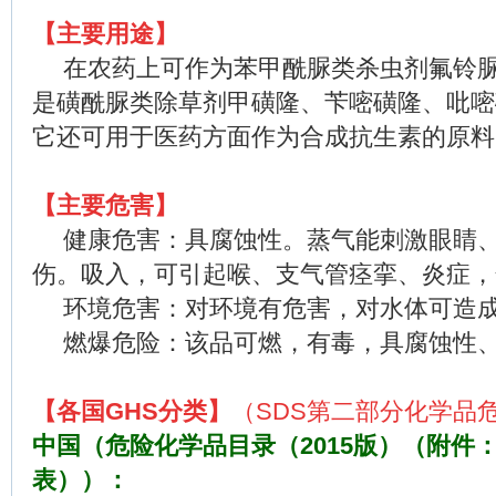
【主要用途】
在农药上可作为苯甲酰脲类杀虫剂氟铃
是磺酰脲类除草剂甲磺隆、苄嘧磺隆、吡嘧
它还可用于医药方面作为合成抗生素的原料
【主要危害】
健康危害：具腐蚀性。蒸气能刺激眼睛
伤。吸入，可引起喉、支气管痉挛、炎症，
环境危害：对环境有危害，对水体可造
燃爆危险：该品可燃，有毒，具腐蚀性
【各国
GHS
分类】
（
SDS
第二部分化学品
中国（危险化学品目录（
2015
版）（附件
表））：