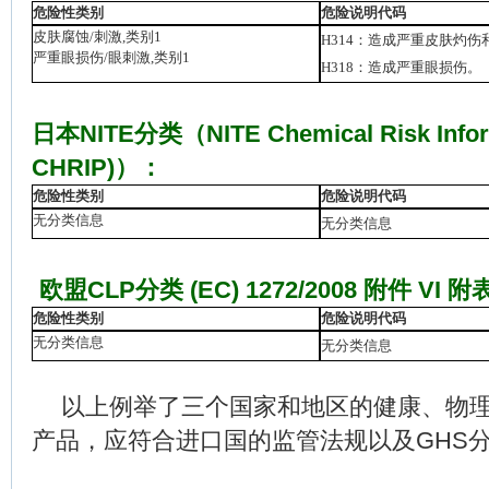
危险性类别
危险说明代码
皮肤腐蚀
/
刺激
,
类别
1
H314
：造成严重皮肤灼伤
严重眼损伤
/
眼刺激
,
类别
1
H318
：造成严重眼损伤。
日本
NITE
分类（
NITE Chemical Risk Infor
CHRIP)
）：
危险性类别
危险说明代码
无分类信息
无分类信息
欧盟
CLP
分类
(EC) 1272/2008
附件
VI
附
危险性类别
危险说明代码
无分类信息
无分类信息
以上例举了三个国家和地区的健康、物
产品，应符合进口国的监管法规以及
GHS