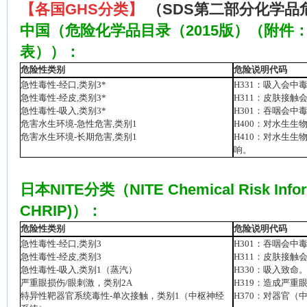
【各国
GHS
分类】
（
SDS
第二部分化学品
中国（危险化学品目录（
2015
版）（附件
表））：
危险性类别
危险说明代码
急性毒性
-
经口
,
类别
3*
H331
：吸入会中
急性毒性
-
经皮
,
类别
3*
H311
：皮肤接触
急性毒性
-
吸入
,
类别
3*
H301
：吞咽会中
危害水生环境
-
急性危害
,
类别
1
H400
：对水生生
危害水生环境
-
长期危害
,
类别
1
H410
：对水生生
响。
日本
NITE
分类（
NITE Chemical Risk Infor
CHRIP)
）：
危险性类别
危险说明代码
急性毒性
-
经口
,
类别
3
H301
：吞咽会中
急性毒性
-
经皮
,
类别
3
H311
：皮肤接触
急性毒性
-
吸入
,
类别
1
（蒸汽）
H330
：吸入致命
严重眼损伤
/
眼刺激，类别
2A
H319
：造成严重
特异性靶器官系统毒性
-
单次接触，类别
1
（中枢神经
H370
：对器官
（