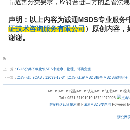
品危害分类要求，应符合进口方的监管法规
声明：以上内容为诚通
MSDS
专业服务
证技术咨询服务有限公司
）原创内容，
谢谢。
上一篇：
GHS分类下氰化银SDS中健康、物理、环境危害
下一篇：
二硫化钛（CAS：12039-13-3）|二硫化钛的MSDS报告|MSDS编制翻译
MSDS|MSDS报告|MSDS认证|MSDS证书|MSDS检
Tel：0571-61101910 15724970928
临安科达认证技术
旗下
诚通MSDS专题网
Powered by
浙公网安备