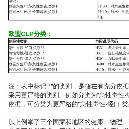
系统）
危害水生环境
-
急性危害
,
类别
1
H400
：对水生生
危害水生环境
-
长期危害
,
类别
1
H410
：对水生生
响。
欧盟
CLP
分类：
危险性类别
危险说明代码
急性毒性
-
经口
,
类别
3*
H331
：吸入会中毒
急性毒性
-
经皮
,
类别
3*
H311
：皮肤接触会
急性毒性
-
吸入
,
类别
3*
H301
：吞咽会中毒
危害水生环境
-
急性危害
,
类别
1
H400
：对水生生物
危害水生环境
-
长期危害
,
类别
1
H410
：对水生生物
注：表中标记“
*
”的类别，是指在有充分依
采用更严格的类别。例如分类为“急性毒性
-
依据，可分类为更严格的“急性毒性
-
经口
,
类
以上例举了三个国家和地区的健康、物理、